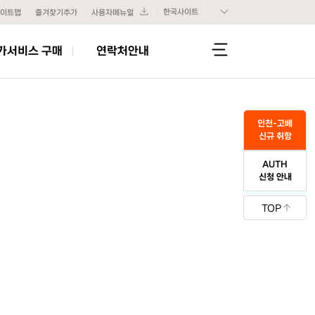
한국사이트
이트맵
즐겨찾기추가
사용자메뉴얼
가서비스 구매
연락처안내
인천-고베
신규 취항
AUTH
신청 안내
TOP